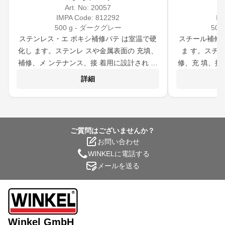
Art. No:
20057
IMPA Code:
812292
IM
500 g - ダークグレー
50
ステンレス・エ ポキシ補修パテ は室温で硬
スチール補修用
化し ます。ステンレ スや金属表面の 充填、
ま す。スチ
補修、メ ンテナンス、接 着用に設計され て
修、充 填、接
います。ま た、修理が必要 な機器の修理に
す。セルフ レ
詳細
も効果的に使用 できます。 完全 硬化後はあ
型産業で使用で
らゆ る機械加工に適 しています。
ゆる機械
ご質問はございませんか？
お問い合わせ
WINKELに電話する
メールを送る
Winkel GmbH