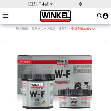
🇯🇵
日本語
Open main menu
Winkel
製品情報
業界グループ製品
接着剤
金属充填エポキシ