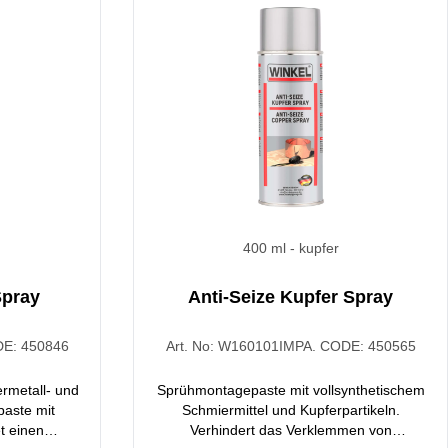
müssen, wie z. B. Gabelstaplerketten.
400 ml
- kupfer
Spray
Anti-Seize Kupfer Spray
DE:
450846
Art. No:
W160101
IMPA. CODE:
450565
ermetall- und
Sprühmontagepaste mit vollsynthetischem
paste mit
Schmiermittel und Kupferpartikeln.
et einen
Verhindert das Verklemmen von