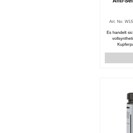
Anti-Se
Art. No:
W15
Es handelt si
vollsynthe
Kupferpa
Ineinandergre
die unter ho
arbeiten. Bes