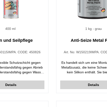
400 ml
1 kg
- grau
n und Seilpflege
Anti-Seize Metal 
0115
IMPA. CODE:
450826
Art. No:
W150219
IMPA. CO
flexible Schutzschicht gegen
Es handelt sich um eine Mont
derstandsfähig gegen Abrieb
Metallzusatz, die keine Schwe
derstandsfähig gegen Wasser
kein Silikon enthält. Sie bi
eit. Ergibt eine Lösung, die
hervorragenden Schutz gege
mt und keinen Schmutz in
Salzwasser, Dampf, Gas, Säu
Details
Details
 Mechanismen sammelt, wo
und Benzin.
me verursachen. Verhindert
sion. Besonders geeignet für
ten, usw., die sich bewegen.
iner ausgezeichneten