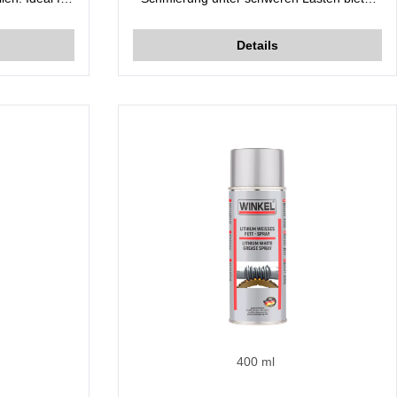
te aufgrund
und Reibung und Verschleiß verringert.
etik nicht
Details
eeignet für
Kunststoff-,
ustrie
400 ml