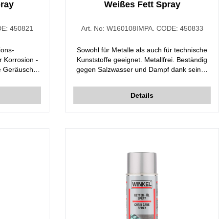
ray
Weißes Fett Spray
DE:
450821
Art. No:
W160108
IMPA. CODE:
450833
ions-
Sowohl für Metalle als auch für technische
r Korrosion -
Kunststoffe geeignet. Metallfrei. Beständig
e Geräusche,
gegen Salzwasser und Dampf dank seines
uchtigkeit ab.
Lithiumgehalts.
l und seiner
Details
en Bereichen
ideal zum
ren und
verrosteten
lektronischer
tigkeit usw.