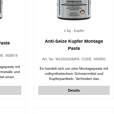
1 kg
- kupfer
Anti-Seize Kupfer Montage
Paste
Paste
DE:
450874
Art. No:
W150202
IMPA. CODE:
450891
agepaste mit
Es handelt sich um eine Montagepaste mit
rmetalle und
vollsynthetischem Schmiermittel und
etet einen
Kupferpartikeln. Verhindert das
n frisches
Ineinandergreifen von beweglichen Teilen,
re, Lösungen
die unter hohen Temperaturen und Druck
Details
arbeiten. Beständig gegen das Waschen mit
Druckwasser.