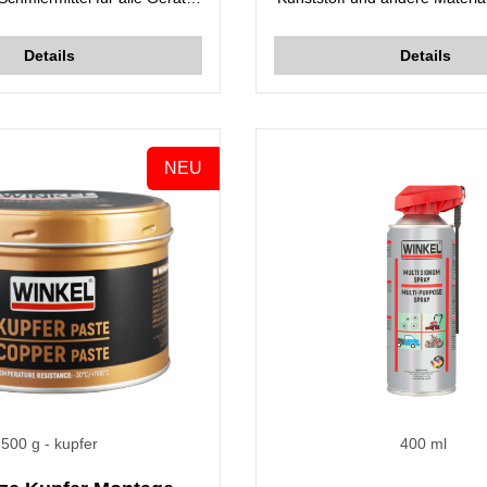
smittelindustrie, die durch
Anwendungen, bei denen Fet
schleißen und die Effizienz
von Verschmutzung und Ästh
Details
Details
verringern.
verwendet werden können. G
den Einsatz in der Elektro-, 
Textil- und Automobilind
NEU
500 g
- kupfer
400 ml