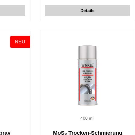
n frisches
beweglichen Teilen, die unter hohen
re, Lösungen
Temperaturen und Druck arbeiten.
Details
Beständig gegen Wasser, Benzin, Öl, Fette
und Gase.
NEU
400 ml
pray
MoS₂ Trocken-Schmierung