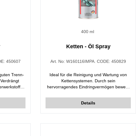
400 ml
y
Ketten - Öl Spray
DE:
450607
Art. No:
W160116
IMPA. CODE:
450829
 guten Trenn-
Ideal für die Reinigung und Wartung von
 Verdrängt
Kettensystemen. Durch sein
erwerkstoffe
hervorragendes Eindringvermögen bewegt
ndert das
es sich zum Zentrum der aufgetragenen
duziert den
Oberflächen und sorgt für eine effektive
Details
ärm. Es kann
Schmierung. Widerstandsfähig gegen
verwendet
Wasser und Feuchtigkeit. Verhindert
Bimetallkorrosion. Es wird besonders für die
Wartung und Verlängerung der
Lebensdauer von Kettenanlagen
verwendet, die regelmäßig gewartet werden