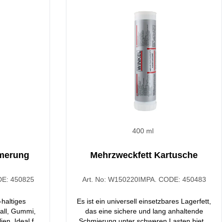
400 ml
merung
Mehrzweckfett Kartusche
DE:
450825
Art. No:
W150220
IMPA. CODE:
450483
-haltiges
Es ist ein universell einsetzbares Lagerfett,
all, Gummi,
das eine sichere und lang anhaltende
ien. Ideal für
Schmierung unter schweren Lasten bietet