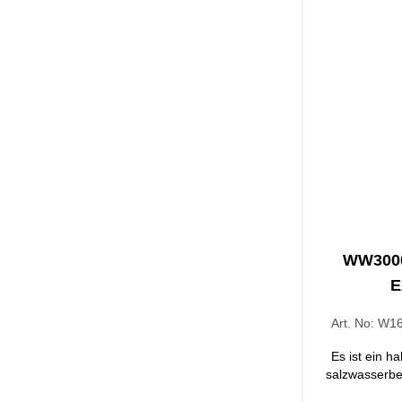
WW3000
E
Art. No:
W16
Es ist ein ha
salzwasserbe