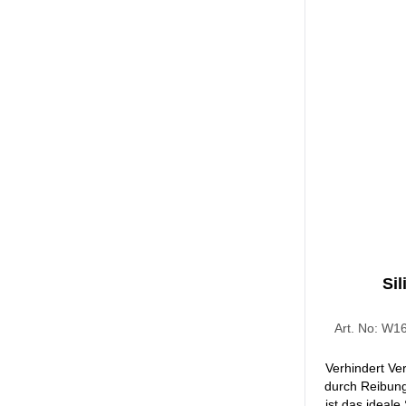
Penetrations
Mitte des Kette
homo
Si
Art. No:
W16
Verhindert Ve
durch Reibun
ist das ideale