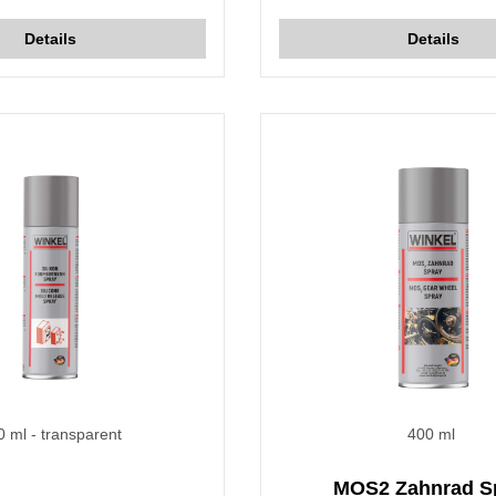
hervorragenden Schutz gege
Salzwasser, Dampf, Gas, Säu
Details
Details
und Benzin.
0 ml
- transparent
400 ml
MOS2 Zahnrad S