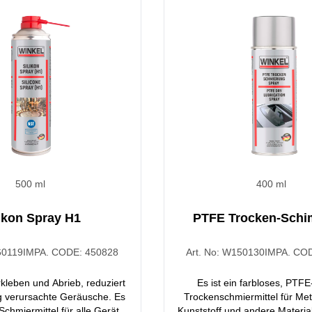
wirkung dringt es bis in die
nglieds ein und sorgt für eine
gene Schmierung.
500 ml
400 ml
likon Spray H1
PTFE Trocken-Schi
0119
IMPA. CODE:
450828
Art. No:
W150130
IMPA. CO
rkleben und Abrieb, reduziert
Es ist ein farbloses, PTFE
g verursachte Geräusche. Es
Trockenschmiermittel für Met
 Schmiermittel für alle Geräte
Kunststoff und andere Material