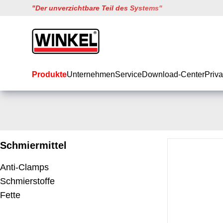
"
Der unverzichtbare Teil des Systems
"
Winkel
Produkte
Unternehmen
Service
Download-Center
Priva
Schmiermittel
Anti-Clamps
Schmierstoffe
Fette