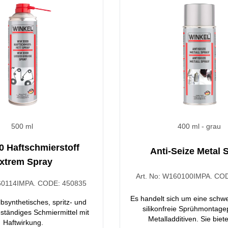
500 ml
400 ml
- grau
 Haftschmierstoff
Anti-Seize Metal 
xtrem Spray
Art. No:
W160100
IMPA. CO
0114
IMPA. CODE:
450835
Es handelt sich um eine schw
lbsynthetisches, spritz- und
silikonfreie Sprühmontage
ständiges Schmiermittel mit
Metalladditiven. Sie biet
Haftwirkung.