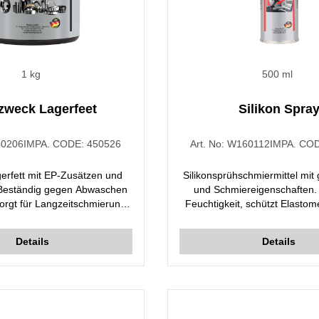
1 kg
500 ml
zweck Lagerfeet
Silikon Spra
0206
IMPA. CODE:
450526
Art. No:
W160112
IMPA. CO
erfett mit EP-Zusätzen und
Silikonsprühschmiermittel mit
. Beständig gegen Abwaschen
und Schmiereigenschaften.
orgt für Langzeitschmierung
Feuchtigkeit, schützt Elastom
rt. Minimiert Korrosion und
vor dem Einfrieren. Verhi
Ideal für die Schmierung von
Verkleben und den Abrieb, re
Details
Details
die unter extremem Druck,
durch Reibung verursachten L
ibrierenden Lasten arbeiten.
auch als Formtrennmittel 
werden.