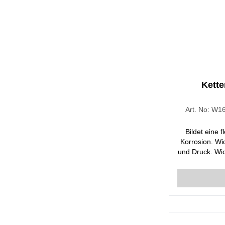
Kette
Art. No:
W16
Bildet eine 
Korrosion. Wi
und Druck. Wi
und Feuchtigk
nicht klem
beweglichen
Fette Proble
Bimetallkorro
Getriebe, Ket
Mit se